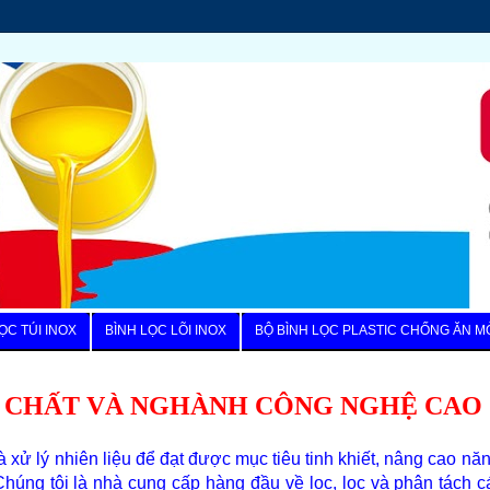
ỌC TÚI INOX
BÌNH LỌC LÕI INOX
BỘ BÌNH LỌC PLASTIC CHỐNG ĂN M
 CHẤT VÀ NGHÀNH CÔNG NGHỆ CAO
xử lý nhiên liệu để đạt được mục tiêu tinh khiết, nâng cao năn
n. Chúng tôi là nhà cung cấp hàng đầu về lọc, lọc và phân tách