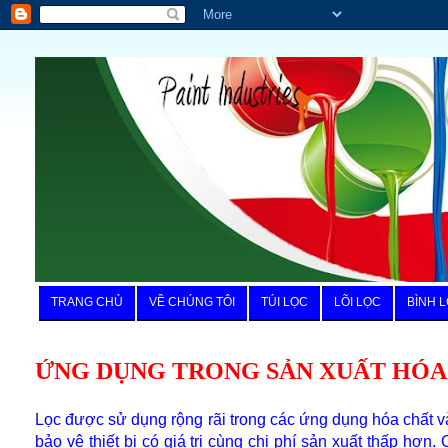
TRANG CHỦ
VỀ CHÚNG TÔI
TÚI LỌC
LÕI LỌC
BÌNH L
ỨNG DỤNG TRONG SẢN XUẤT HÓA
Lọc được sử dụng rộng rãi trong các ứng dụng hóa chất và 
bảo vệ thiết bị có giá trị cùng chi phí sản xuất thấp hơ