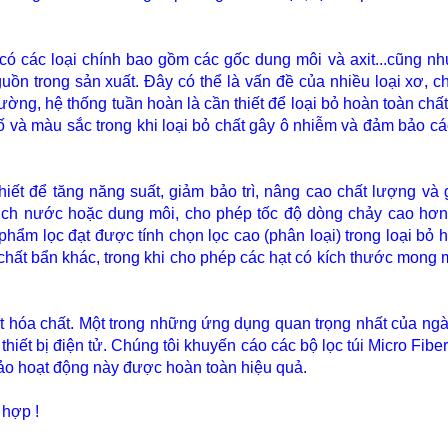
ó các loại chính bao gồm các gốc dung môi và axit...cũng nh
uồn trong sản xuất. Đây có thể là vấn đề của nhiều loại xơ, ch
ờng, hệ thống tuần hoàn là cần thiết để loại bỏ hoàn toàn chấ
 tố và màu sắc trong khi loại bỏ chất gây ô nhiễm và đảm bảo c
iết để tăng năng suất, giảm bảo trì, nâng cao chất lượng và g
ịch nước hoặc dung môi, cho phép tốc độ dòng chảy cao hơn 
ẩm lọc đạt được tính chọn lọc cao (phân loại) trong loại bỏ h
ác chất bẩn khác, trong khi cho phép các hạt có kích thước mong
uất hóa chất. Một trong những ứng dụng quan trọng nhất của ng
hiết bị điện tử. C
húng tôi khuyến cáo các bộ lọc túi Micro Fiber 
bảo hoạt động này được hoàn toàn hiệu quả.
 hợp !