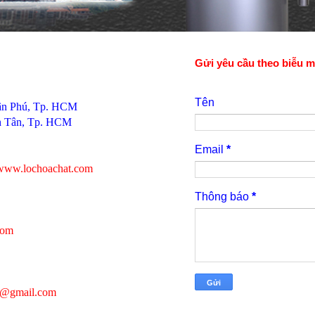
Gửi yêu cầu theo biễu 
Tên
Tân Phú, Tp. HCM
nh Tân, Tp. HCM
Email
*
www.lochoachat.com
Thông báo
*
com
rs@gmail.com