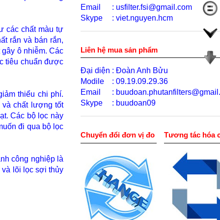
Email
:
usfilter.fsi@gmail.com
Skype
: viet.nguyen.hcm
ư các chất màu tự
ất rắn và bán rắn,
Liên hệ mua sản phẩm
t gây ô nhiễm. Các
ác tiêu chuẩn được
Đại diện
: Đoàn Anh Bửu
Modile
: 09.19.09.29.36
Email
: buudoan.phutanfilters@gmai
iảm thiểu chi phí.
Skype
: buudoan09
và chất lượng tốt
ạt. Các bộ lọc này
 muốn đi qua bộ lọc
Chuyển đổi đơn vị đo
Tương tác hóa 
ành công nghiệp là
và lõi lọc sợi thủy