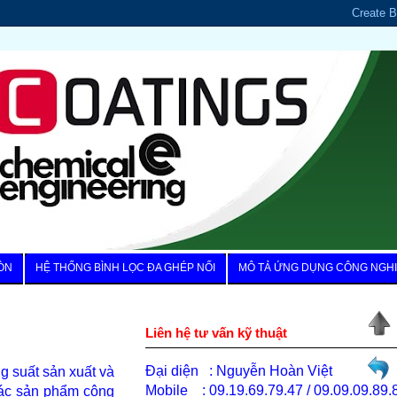
ÒN
HỆ THỐNG BÌNH LỌC ĐA GHÉP NỐI
MÔ TẢ ỨNG DỤNG CÔNG NGH
Liên hệ tư vấn kỹ thuật
Đại diện
: Nguyễn Hoàn Việt
g suất sản xuất và
Mobile
: 09.19.69.79.47 / 09.09.09.89.
 các sản phẩm công