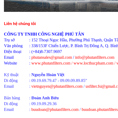
Liên hệ chúng tôi
CÔNG TY TNHH CÔNG NGHỆ PHÚ TÂN
Trụ sở
: 152 Thoại Ngọc Hầu, Phường Phú Thạnh, Quận 
Văn phòng
: 338/153F Chiến Lược, P. Bình Trị Đông A, Q. Bì
Điện thoại
: (+84)8-7307.9697
Email
:
phutansales@gmail.com
/
info@phutanfilters.com
Website
:
www.phutanfilters.com
/
www.locthucpham.com
/
Kỹ thuật
:
Nguyễn Hoàn Việt
Di động
:
09.19.69.79.47 - 09.09.09.89.85"
Email
:
vietnguyen@phutanfilters.com
/
usfilter.fsi@gmail.
Bán hàng
:
Đoàn Anh Bửu
Di động
: 09.19.09.29.36
Email
:
buudoan@phutanfilters.com
/
b
uudoan.phutanfilte